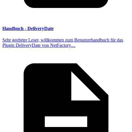
Handbuch - DeliveryDate
Sehr geehrter Leser, willkommen zum Benutzerhandbuch für das
Plugin DeliveryDate von NetFactory....